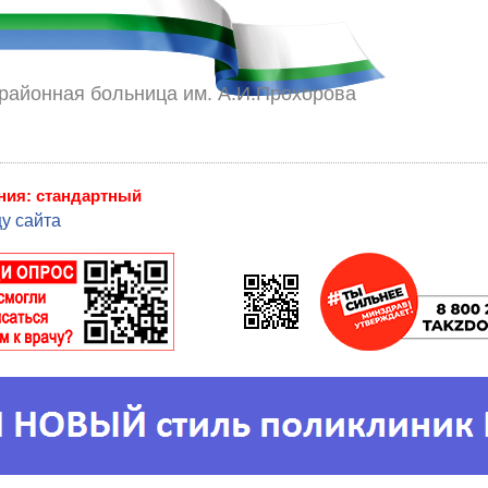
районная больница им. А.И.Прохорова
ния: стандартный
у сайта