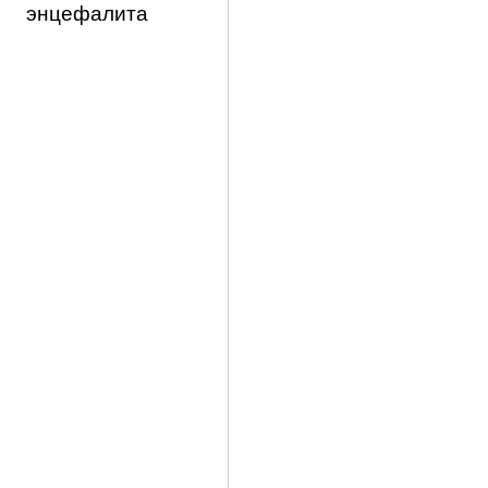
энцефалита