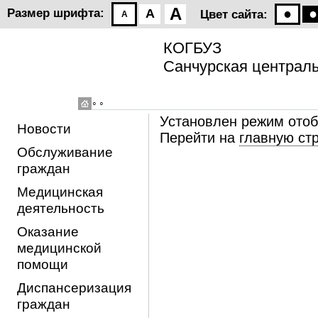
A
●
●
Размер шрифта:
A
Цвет сайта:
A
КОГБУЗ
Санчурская централь
◦ ◦
Установлен режим ото
Новости
Перейти на
главную ст
Обслуживание
граждан
Медицинская
деятельность
Оказание
медицинской
помощи
Диспансеризация
граждан